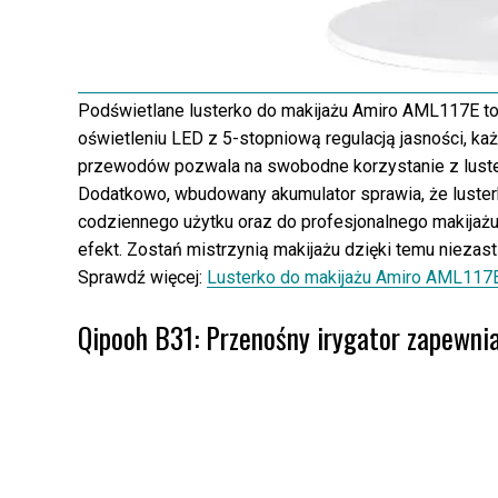
Podświetlane lusterko do makijażu Amiro AML117E to
oświetleniu LED z 5-stopniową regulacją jasności, ka
przewodów pozwala na swobodne korzystanie z luste
Dodatkowo, wbudowany akumulator sprawia, że lusterko
codziennego użytku oraz do profesjonalnego makijaż
efekt. Zostań mistrzynią makijażu dzięki temu nieza
Sprawdź więcej:
Lusterko do makijażu Amiro AML117E,
Qipooh B31: Przenośny irygator zapewni