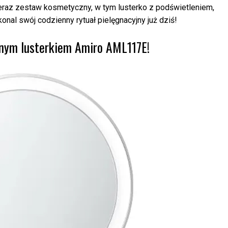
Teraz zestaw kosmetyczny, w tym lusterko z podświetleniem,
onal swój codzienny rytuał pielęgnacyjny już dziś!
anym lusterkiem Amiro AML117E!