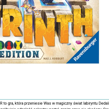
to gra, która przeniesie Was w magiczny świat labiryntu Dedal