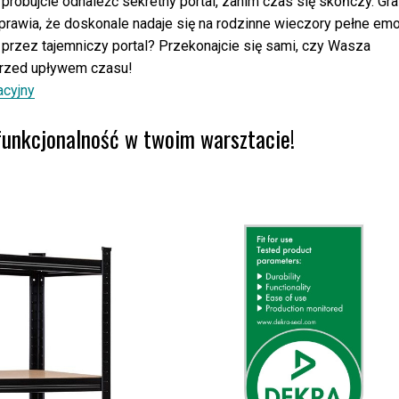
próbujcie odnaleźć sekretny portal, zanim czas się skończy. Gra
sprawia, że doskonale nadaje się na rodzinne wieczory pełne emo
ć przez tajemniczy portal? Przekonajcie się sami, czy Wasza
rzed upływem czasu!
acyjny
funkcjonalność w twoim warsztacie!