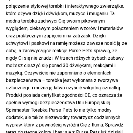
połączenie stylowej torebki i interaktywnego zwierzątka,
które ożywa dzięki dźwiękom, muzyce i mruganiu. Ta
modna torebka zachwyci Cię swoim pikowanym
wyglądem, ciekawym połączeniem wzorów i materiałów
oraz praktycznym zapięciem na zatrzask. Dzięki
uchwytowi i paskowi na ramię możesz zawsze nosić ją ze
sobą, a zachwycające reakcje Purse Pets sprawią, że
nigdy Ci się nie znudzi. W trzech różnych trybach zabawy
możesz cieszyć się ponad 30 dźwiękami, reakcjami i
muzyką. Oczywiście nie zapomniano o elementach
bezpieczeństwa – torebka jest wykonana z tworzywa
sztucznego i można ją łatwo czyścić wilgotną szmatką.
Produkt posiada certyfikat zgodności CE, co oznacza że
spełnia wymogi bezpieczeństwa Unii Europejskiej.
Spinmaster Torebka Purse Pets to nie tylko modny
dodatek, ale także niezawodny towarzysz codziennych
wypraw, który z pewnością wyróżni Cię z tłumu. Sprawdź
teraz dostępne kolory i baw się z Purse Pets już dzisiaj!