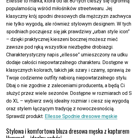
Ellesse to marka, która od lat 80-tych cieszy się ogromną
popularnością wśród miłośników streetwearu. Jej
klasyczny krój spodni dresowych dla mężczyzn zachwyca
nie tylko wygodą, ale również stylowym designem. W tych
spodniach poczujesz się jak prawdziwy „urban style icon”
– dzięki praktycznej kieszeni bocznej możesz mieć
zawsze pod ręką wszystkie niezbędne drobiazgi.
Charakterystyczny napis „ellesse” umieszczony na udku
dodaje całości niepowtarzalnego charakteru. Dostępne w
klasycznych kolorach, takich jak szary i czarny, sprawią że
Twoje codzienne outfity nabiorą niepowtarzalnego stylu.
Dbaj o nie zgodnie z zaleceniami producenta, a będą Ci
służyć przez wiele sezonów. Dostępne w rozmiarach od S
do XL – wybierz swój idealny rozmiar i ciesz się wygodą
oraz stylem łączącym tradycję z nowoczesnością.
Sprawdź produkt:
Ellesse Spodnie dresowe męskie
Stylowa i komfortowa bluza dresowa męska z kapturem