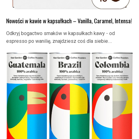
Nowości w kawie w kapsułkach – Vanilla, Caramel, Intensa!
Odkryj bogactwo smaków w kapsułkach kawy - od
espresso po wanilię, znajdziesz coś dla siebie.…