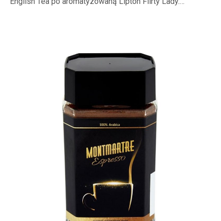
English Tea po aromatyzowaną Lipton Flirty Lady.…