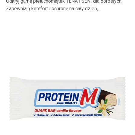
Odkryj gamę pieluchomajtek TENA i SENI dla dorosłych.
Zapewniają komfort i ochronę na cały dzień,…