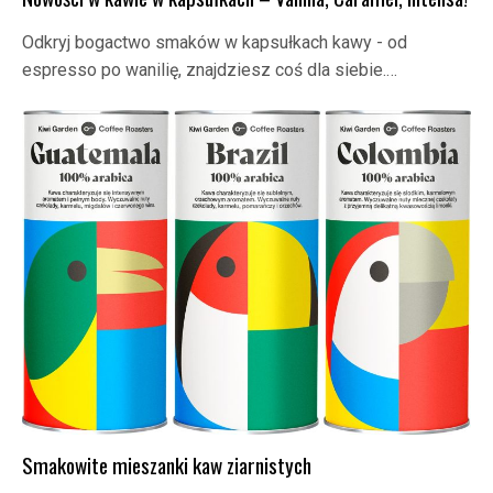
Odkryj bogactwo smaków w kapsułkach kawy - od
espresso po wanilię, znajdziesz coś dla siebie.…
Smakowite mieszanki kaw ziarnistych