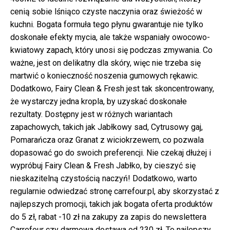
cenią sobie lśniąco czyste naczynia oraz świeżość w
kuchni. Bogata formuła tego płynu gwarantuje nie tylko
doskonałe efekty mycia, ale także wspaniały owocowo-
kwiatowy zapach, który unosi się podczas zmywania. Co
ważne, jest on delikatny dla skóry, więc nie trzeba się
martwić o konieczność noszenia gumowych rękawic.
Dodatkowo, Fairy Clean & Fresh jest tak skoncentrowany,
że wystarczy jedna kropla, by uzyskać doskonałe
rezultaty. Dostępny jest w różnych wariantach
zapachowych, takich jak Jabłkowy sad, Cytrusowy gaj,
Pomarańcza oraz Granat z wiciokrzewem, co pozwala
dopasować go do swoich preferencji. Nie czekaj dłużej i
wypróbuj Fairy Clean & Fresh Jabłko, by cieszyć się
nieskazitelną czystością naczyń! Dodatkowo, warto
regularnie odwiedzać stronę carrefour.pl, aby skorzystać z
najlepszych promocji, takich jak bogata oferta produktów
do 5 zł, rabat -10 zł na zakupy za zapis do newslettera
Carrefour czy darmowa dostawa od 230 zł. To najlepszy