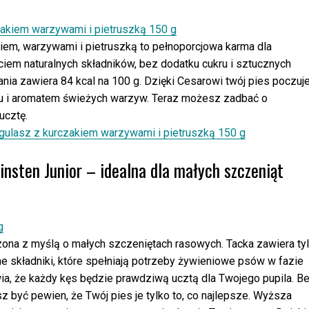
iem, warzywami i pietruszką to pełnoporcjowa karma dla
em naturalnych składników, bez dodatku cukru i sztucznych
a zawiera 84 kcal na 100 g. Dzięki Cesarowi twój pies poczuj
szu i aromatem świeżych warzyw. Teraz możesz zadbać o
ucztę.
gulasz z kurczakiem warzywami i pietruszką 150 g
sten Junior – idealna dla małych szczeniąt
ona z myślą o małych szczeniętach rasowych. Tacka zawiera ty
e składniki, które spełniają potrzeby żywieniowe psów w fazie
a, że każdy kęs będzie prawdziwą ucztą dla Twojego pupila. B
być pewien, że Twój pies je tylko to, co najlepsze. Wyższa