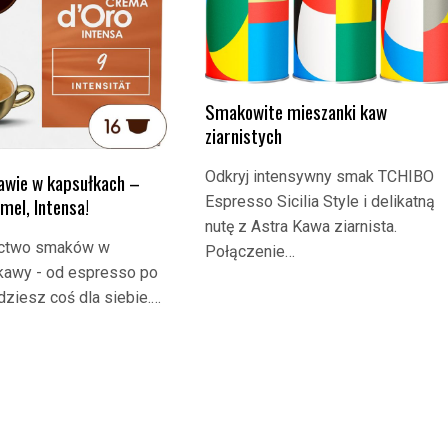
Smakowite mieszanki kaw
ziarnistych
Odkryj intensywny smak TCHIBO
awie w kapsułkach –
Espresso Sicilia Style i delikatną
amel, Intensa!
nutę z Astra Kawa ziarnista.
actwo smaków w
Połączenie…
kawy - od espresso po
jdziesz coś dla siebie.…