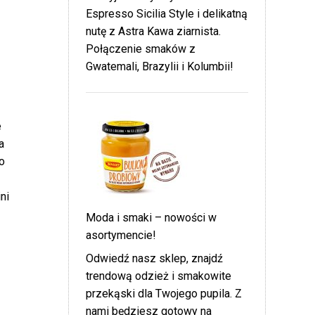
Espresso Sicilia Style i delikatną
nutę z Astra Kawa ziarnista.
Połączenie smaków z
Gwatemali, Brazylii i Kolumbii!
e
a
o
ni
Moda i smaki – nowości w
asortymencie!
Odwiedź nasz sklep, znajdź
trendową odzież i smakowite
przekąski dla Twojego pupila. Z
nami będziesz gotowy na