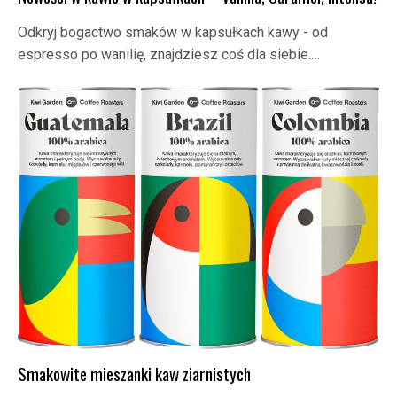
Odkryj bogactwo smaków w kapsułkach kawy - od
espresso po wanilię, znajdziesz coś dla siebie.…
Smakowite mieszanki kaw ziarnistych