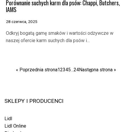
Porównanie suchych karm dla psów: Chappi, Butchers,
IAMS
28 czerwca, 2025
Odkryj bogatą gamę smaków i wartości odżywcze w
naszej ofercie karm suchych dla psów i…
« Poprzednia strona
1
2
3
4
5
…
24
Następna strona »
SKLEPY I PRODUCENCI
Lidl
Lidl Online