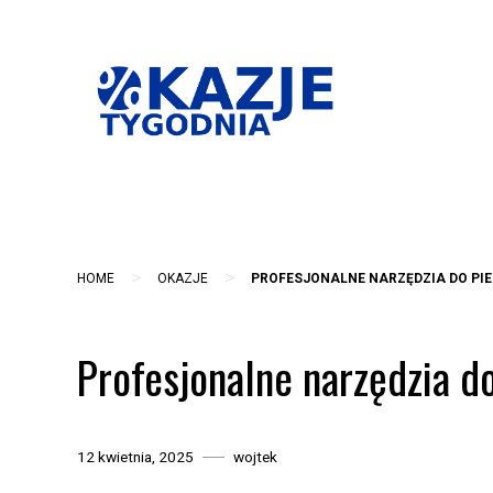
Skip
to
content
>
>
HOME
OKAZJE
PROFESJONALNE NARZĘDZIA DO PI
Profesjonalne narzędzia do
12 kwietnia, 2025
wojtek