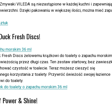
Zmywaki VILEDA są niezastąpione w każdej kuchni i zapewniaj
owierzchni. Dzięki pakowaniu w większej ilości, można mieć zap
ztuk
Duck Fresh Discs!
k Fresh Discs żelowemu krążkowi do toalety o zapachu morskim
 świeżością przez długi czas. Ten zestaw startowy, bez zawieszk
hować czystość w toalecie. Teraz możesz cieszyć się
go korzystania z toalety. Przywróć świeżość swojej łazience
i do toalety.
k do toalety o zapachu morskim 36 ml
if Power & Shine!