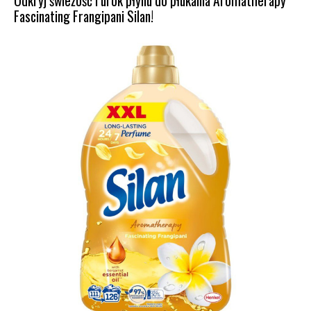
Odkryj świeżość i urok płynu do płukania Aromatherapy
Fascinating Frangipani Silan!