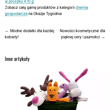
w proszku 470 g
Zobacz całą gamę produktów z kategorii
chemia
gospodarcza
na Okazje Tygodnia
Nawigacja
Modne dodatki dla każdej
Nowości kosmetyczne dla
wpisu
kobiety!
pięknej cery i paznokci
Inne artykuły