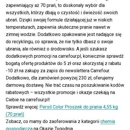
zapewniający aż 70 prań, to doskonały wybór dla
wszystkich, którzy dbają o czystość i świeżość swoich
ubrań. Dzięki swojej formule działającej już w niskich
temperaturach, zapewnia skuteczne pranie nawet w
zimnej wodzie. Dodatkowo opakowanie jest nadające się
do recyklingu, co sprawia, że nie tylko dbasz o swoje
ubrania, ale również o środowisko. A jeśli szukasz
dodatkowych promocji na carrefour.pl, koniecznie sprawdź
bogatą ofertę produktów do 5 zł oraz skorzystaj z rabatu
-10 zł na zakupy za zapis do newslettera Carrefour.
Dodatkowo, dla zamówień powyżej 230 zł, oferujemy
darmową dostawę. Nie trać czasu na poszukiwanie kodów
rabatowych – wszystkie promocje i okazje czekają na
Ciebie na carrefour.pl!
Sprawdź więcej:
Persil Color Proszek do prania 4,55 kg
(70 prań)
Zobacz, co mamy do zaoferowania z kategorii
chemia
gospodarcza
na Okazje Tygodnia