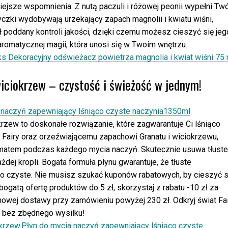
niejsze wspomnienia. Z nutą paczuli i różowej peonii wypełni Twó
ki wydobywają urzekający zapach magnolii i kwiatu wiśni,
 poddany kontroli jakości, dzięki czemu możesz cieszyć się jeg
romatycznej magii, która unosi się w Twoim wnętrzu.
ks Dekoracyjny odświeżacz powietrza magnolia i kwiat wiśni 75 
iciokrzew – czystość i świeżość w jednym!
rzew to doskonałe rozwiązanie, które zagwarantuje Ci lśniąco
a Fairy oraz orzeźwiającemu zapachowi Granatu i wiciokrzewu,
matem podczas każdego mycia naczyń. Skutecznie usuwa tłuste
żdej kropli. Bogata formuła płynu gwarantuje, że tłuste
co czyste. Nie musisz szukać kuponów rabatowych, by cieszyć s
bogatą ofertę produktów do 5 zł, skorzystaj z rabatu -10 zł za
mowej dostawy przy zamówieniu powyżej 230 zł. Odkryj świat Fa
ą bez zbędnego wysiłku!
okrzew.Płyn do mycia naczyń zapewniający lśniąco czyste