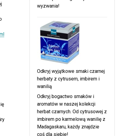
j
wyzwania!
o
ml
Odkryj wyjątkowe smaki czarnej
herbaty z cytrusem, imbirem i
wanilią
Odkryj bogactwo smaków i
aromatów w naszej kolekcji
ię
herbat czarnych. Od cytrusowej z
imbirem po karmelową wanilię z
iry
Madagaskaru, każdy znajdzie
coś dla siebie!