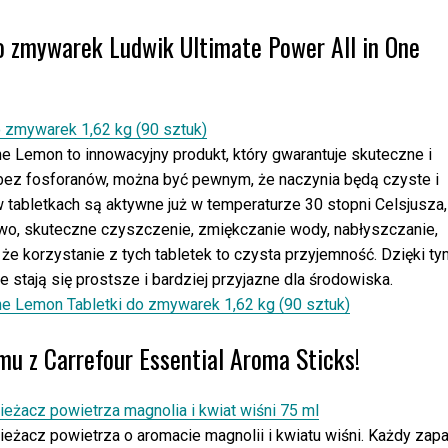
do zmywarek Ludwik Ultimate Power All in One
e Lemon to innowacyjny produkt, który gwarantuje skuteczne i
 bez fosforanów, można być pewnym, że naczynia będą czyste i
tabletkach są aktywne już w temperaturze 30 stopni Celsjusza,
wo, skuteczne czyszczenie, zmiękczanie wody, nabłyszczanie,
 że korzystanie z tych tabletek to czysta przyjemność. Dzięki ty
tają się prostsze i bardziej przyjazne dla środowiska.
ne Lemon Tabletki do zmywarek 1,62 kg (90 sztuk)
u z Carrefour Essential Aroma Sticks!
ieżacz powietrza o aromacie magnolii i kwiatu wiśni. Każdy zap