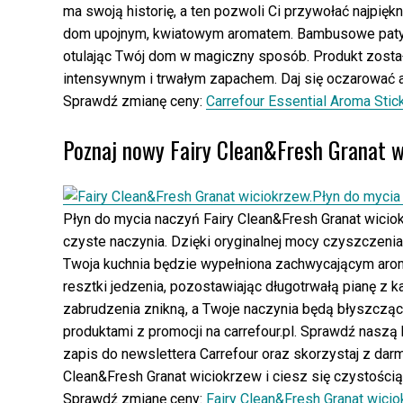
ma swoją historię, a ten pozwoli Ci przywołać najpięk
dom upojnym, kwiatowym aromatem. Bambusowe patycz
otulając Twój dom w magiczny sposób. Produkt został
intensywnym i trwałym zapachem. Daj się oczarować a
Sprawdź zmianę ceny:
Carrefour Essential Aroma Stic
Poznaj nowy Fairy Clean&Fresh Granat w
Płyn do mycia naczyń Fairy Clean&Fresh Granat wiciok
czyste naczynia. Dzięki oryginalnej mocy czyszczeni
Twoja kuchnia będzie wypełniona zachwycającym aro
resztki jedzenia, pozostawiając długotrwałą pianę z ka
zabrudzenia znikną, a Twoje naczynia będą błyszczą
produktami z promocji na carrefour.pl. Sprawdź naszą 
zapis do newslettera Carrefour oraz skorzystaj z dar
Clean&Fresh Granat wiciokrzew i ciesz się czystości
Sprawdź zmianę ceny:
Fairy Clean&Fresh Granat wici