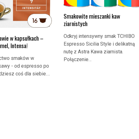
Smakowite mieszanki kaw
ziarnistych
Odkryj intensywny smak TCHIBO
awie w kapsułkach –
Espresso Sicilia Style i delikatną
amel, Intensa!
nutę z Astra Kawa ziarnista.
actwo smaków w
Połączenie…
kawy - od espresso po
jdziesz coś dla siebie.…