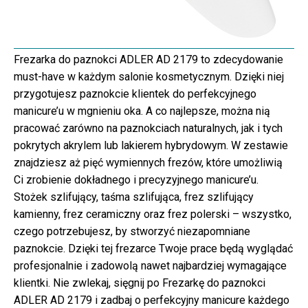
Frezarka do paznokci ADLER AD 2179 to zdecydowanie
must-have w każdym salonie kosmetycznym. Dzięki niej
przygotujesz paznokcie klientek do perfekcyjnego
manicure’u w mgnieniu oka. A co najlepsze, można nią
pracować zarówno na paznokciach naturalnych, jak i tych
pokrytych akrylem lub lakierem hybrydowym. W zestawie
znajdziesz aż pięć wymiennych frezów, które umożliwią
Ci zrobienie dokładnego i precyzyjnego manicure’u.
Stożek szlifujący, taśma szlifująca, frez szlifujący
kamienny, frez ceramiczny oraz frez polerski – wszystko,
czego potrzebujesz, by stworzyć niezapomniane
paznokcie. Dzięki tej frezarce Twoje prace będą wyglądać
profesjonalnie i zadowolą nawet najbardziej wymagające
klientki. Nie zwlekaj, sięgnij po Frezarkę do paznokci
ADLER AD 2179 i zadbaj o perfekcyjny manicure każdego