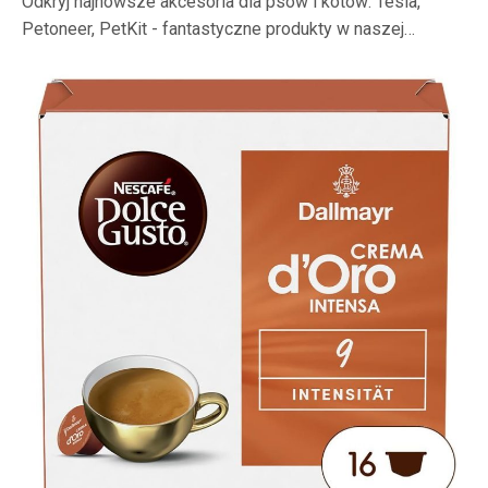
Odkryj najnowsze akcesoria dla psów i kotów: Tesla,
Petoneer, PetKit - fantastyczne produkty w naszej…