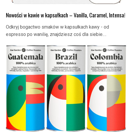
Nowości w kawie w kapsułkach – Vanilla, Caramel, Intensa!
Odkryj bogactwo smaków w kapsułkach kawy - od
espresso po wanilię, znajdziesz coś dla siebie.…