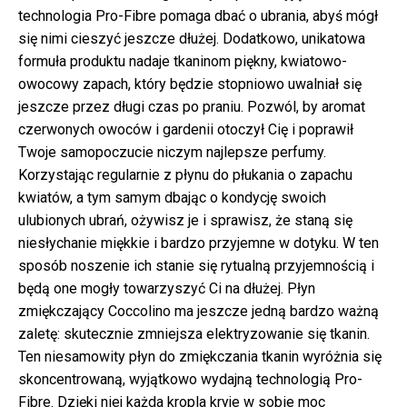
technologia Pro-Fibre pomaga dbać o ubrania, abyś mógł
się nimi cieszyć jeszcze dłużej. Dodatkowo, unikatowa
formuła produktu nadaje tkaninom piękny, kwiatowo-
owocowy zapach, który będzie stopniowo uwalniał się
jeszcze przez długi czas po praniu. Pozwól, by aromat
czerwonych owoców i gardenii otoczył Cię i poprawił
Twoje samopoczucie niczym najlepsze perfumy.
Korzystając regularnie z płynu do płukania o zapachu
kwiatów, a tym samym dbając o kondycję swoich
ulubionych ubrań, ożywisz je i sprawisz, że staną się
niesłychanie miękkie i bardzo przyjemne w dotyku. W ten
sposób noszenie ich stanie się rytualną przyjemnością i
będą one mogły towarzyszyć Ci na dłużej. Płyn
zmiękczający Coccolino ma jeszcze jedną bardzo ważną
zaletę: skutecznie zmniejsza elektryzowanie się tkanin.
Ten niesamowity płyn do zmiękczania tkanin wyróżnia się
skoncentrowaną, wyjątkowo wydajną technologią Pro-
Fibre. Dzięki niej każda kropla kryje w sobie moc