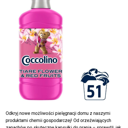
Odkryj nowe możliwości pielęgnacji domu z naszymi
produktami chemii gospodarczej! Od orzeźwiających
zapachów po skuteczne kapsułki do prania – sprawdź, jak