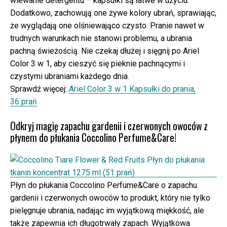
wlewanie detergentu – kapsułki są łatwe w użyciu.
Dodatkowo, zachowują one żywe kolory ubrań, sprawiając,
że wyglądają one olśniewająco czysto. Pranie nawet w
trudnych warunkach nie stanowi problemu, a ubrania
pachną świeżością. Nie czekaj dłużej i sięgnij po Ariel
Color 3 w 1, aby cieszyć się pieknie pachnącymi i
czystymi ubraniami każdego dnia.
Sprawdź więcej:
Ariel Color 3 w 1 Kapsułki do prania,
36 prań
Odkryj magię zapachu gardenii i czerwonych owoców z
płynem do płukania Coccolino Perfume&Care!
Płyn do płukania Coccolino Perfume&Care o zapachu
gardenii i czerwonych owoców to produkt, który nie tylko
pielęgnuje ubrania, nadając im wyjątkową miękkość, ale
także zapewnia ich długotrwały zapach. Wyjątkowa