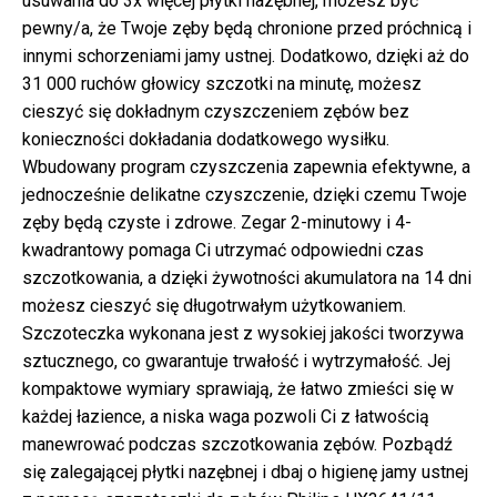
usuwania do 3x więcej płytki nazębnej, możesz być
pewny/a, że Twoje zęby będą chronione przed próchnicą i
innymi schorzeniami jamy ustnej. Dodatkowo, dzięki aż do
31 000 ruchów głowicy szczotki na minutę, możesz
cieszyć się dokładnym czyszczeniem zębów bez
konieczności dokładania dodatkowego wysiłku.
Wbudowany program czyszczenia zapewnia efektywne, a
jednocześnie delikatne czyszczenie, dzięki czemu Twoje
zęby będą czyste i zdrowe. Zegar 2-minutowy i 4-
kwadrantowy pomaga Ci utrzymać odpowiedni czas
szczotkowania, a dzięki żywotności akumulatora na 14 dni
możesz cieszyć się długotrwałym użytkowaniem.
Szczoteczka wykonana jest z wysokiej jakości tworzywa
sztucznego, co gwarantuje trwałość i wytrzymałość. Jej
kompaktowe wymiary sprawiają, że łatwo zmieści się w
każdej łazience, a niska waga pozwoli Ci z łatwością
manewrować podczas szczotkowania zębów. Pozbądź
się zalegającej płytki nazębnej i dbaj o higienę jamy ustnej