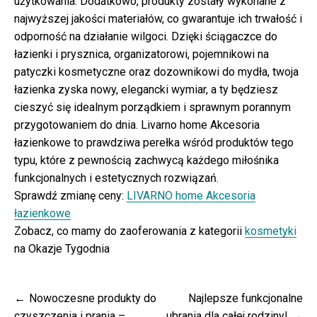
użytkowania. Dodatkowo, produkty zostały wykonane z
najwyższej jakości materiałów, co gwarantuje ich trwałość i
odporność na działanie wilgoci. Dzięki ściągaczce do
łazienki i prysznica, organizatorowi, pojemnikowi na
patyczki kosmetyczne oraz dozownikowi do mydła, twoja
łazienka zyska nowy, elegancki wymiar, a ty będziesz
cieszyć się idealnym porządkiem i sprawnym porannym
przygotowaniem do dnia. Livarno home Akcesoria
łazienkowe to prawdziwa perełka wśród produktów tego
typu, które z pewnością zachwycą każdego miłośnika
funkcjonalnych i estetycznych rozwiązań.
Sprawdź zmianę ceny:
LIVARNO home Akcesoria
łazienkowe
Zobacz, co mamy do zaoferowania z kategorii
kosmetyki
na Okazje Tygodnia
Nawigacja
Nowoczesne produkty do
Najlepsze funkcjonalne
wpisu
czyszczenia i prania –
ubrania dla całej rodziny!